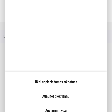
Mājas
Izvēlies un Pērc
Izvēlies un Pērc
Izvēlne
Sociālie mēdiji
Facebook
YouTube
Tikai nepieciešamās sīkdatnes
Pakalpojumi
Brošūras
Dīleris
Atjaunot piekrišanu
NCG Import Baltics OÜ
Privātuma noteikumi un sīkdatņu politika
Sīkfailu iestatījumi
Pieejamība
Apstiprināt visu