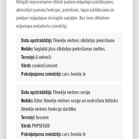
Cena
Ikmēneša maksa
Obligāti nepieciešamie sīkfaili padara mājaslapu pārlūkojamu,
23 490 €
267 €
aktivizējot pamata funkcijas, piemēram, lapas pārlūkošanu un
piekļuvi mājaslapas drošajām sadaļām. Bez šiem sīkfailiem
60 mēneši
15% pirmā iemaksa
4.5% Procentu likme
mājaslapa nedarbotos pienācīgi.
Datu apstrādātājs
Tīmekļa vietnes sīkdatņu piekrišana
Nolūks
Saglabā jūsu sīkdatņu piekrišanas izvēles.
Termiņš
6 mēneši
Vārds
cookieConsent
Pakalpojumu sniedzējs
cars.honda.lv
Datu apstrādātājs
Tīmekļa vietnes sesija
Nolūks
Uztur tīmekļa vietnes sesiju un nodrošina būtisko
SEABED
tīmekļa vietnes funkciju darbību.
BLUE
Zila
Termiņš
Session
Vārds
PHPSESSID
Benzīns/hibrīds
AT
Pakalpojumu sniedzējs
cars.honda.lv