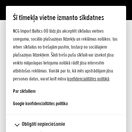
Šī tīmekļa vietne izmanto sīkdatnes
Izvēlies un Pērc
NCG Import Baltics OÜ lūdz jūs akceptēt sīkfailus vietnes
snieguma, sociālo plašsaziņas līdzekļu un reklāmas nolūkos. tas
Automobiļi (29)
ietver sīkfailus no trešajām pusēm, tostarp no sociālajiem
Dalīties
plašsaziņas līdzekļiem. Šādi trešo pušu sīkfaili var izsekot jūsu
veikto mājaslapas lietojumu nolūkā rādīt jūsu interesēm
Filtrs
atbilstošas reklāmas. Vairāk par to, kā mēs apstrādājam jūsu
personas datus, varat lasīt mūsu
konfidencialitātes politikā
.
LĪZINGA KALKULATORS
Par sīkfailiem
1
2
3
Nākamā »
opens in a new tab
Google konfidencialitātes politika
Noliktavā
Honda JAZZ Hybrid 1.5 eCVT Elegance
Obligāti nepieciešamie