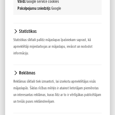
Vārds
Google service cookies
CRYSTAL
Pakalpojumu sniedzējs
Google
BLACK
Melna
Benzīns/hibrīds
AT
Statistikas
4.6 l/100km
90kW/122ZS
Statistikas sīkfaili palīdz mājaslapas īpašniekam saprast, kā
apmeklētāji mijiedarbojas ar mājaslapu, ievācot un nododot
informāciju.
Ceļā
Honda JAZZ Hybrid 1.5 eCVT Advance
Reklāmas
Cena
Ikmēneša maksa
24 990 €
284 €
Reklāmas sīkfaili tiek izmantoti, lai izsekotu apmeklētājus visās
60 mēneši
15% pirmā iemaksa
mājaslapās. Šādas rīcības mērķis ir atainot lietotājam piemērotas
4.5% Procentu likme
un interesantas reklāmas, kuras līdz ar to ir vērtīgākas publicētājam
un trešās puses reklāmdevējam.