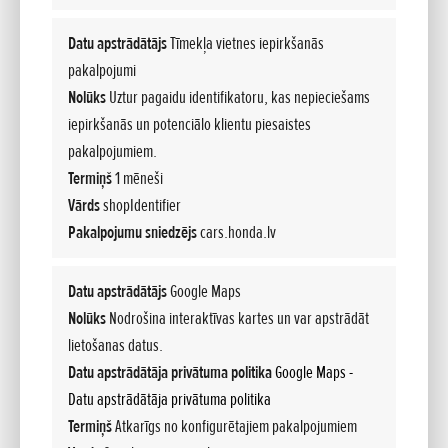
4.5 l/100km
90kW/122ZS
Datu apstrādātājs
Tīmekļa vietnes iepirkšanās
pakalpojumi
Noliktavā
Honda JAZZ Hybrid 1.5 eCVT Advance
Nolūks
Uztur pagaidu identifikatoru, kas nepieciešams
iepirkšanās un potenciālo klientu piesaistes
Cena
Ikmēneša maksa
pakalpojumiem.
24 990 €
284 €
Termiņš
1 mēneši
60 mēneši
15% pirmā iemaksa
Vārds
shopIdentifier
4.5% Procentu likme
Pakalpojumu sniedzējs
cars.honda.lv
Datu apstrādātājs
Google Maps
Nolūks
Nodrošina interaktīvas kartes un var apstrādāt
lietošanas datus.
Datu apstrādātāja privātuma politika
Google Maps -
Datu apstrādātāja privātuma politika
Termiņš
Atkarīgs no konfigurētajiem pakalpojumiem