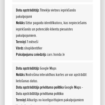
Datu apstrādātājs
Tīmekļa vietnes iepirkšanās
pakalpojumi
Nolūks
Uztur pagaidu identifikatoru, kas nepieciešams
iepirkšanās un potenciālo klientu piesaistes
Honda iepazīstina ar nākamās paaudzes
pakalpojumiem.
tehnoloģijām Honda 0 sērijas modeļiem Honda 0
Termiņš
1 mēneši
Tech Meeting 2024
Vārds
shopIdentifier
Pakalpojumu sniedzējs
cars.honda.lv
Pievienots 08.04.2026
Honda iepazīstina ar nākamās paaudzes tehnoloģijām Honda 0 sērijas
Datu apstrādātājs
Google Maps
modeļiem Honda 0 Tech Meeting 2024 Lasīt vairāk
Nolūks
Nodrošina interaktīvas kartes un var apstrādāt
lietošanas datus.
Datu apstrādātāja privātuma politika
Google Maps -
Datu apstrādātāja privātuma politika
Termiņš
Atkarīgs no konfigurētajiem pakalpojumiem