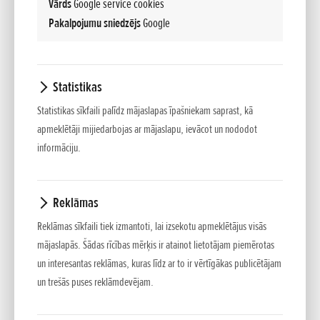
Vārds
Google service cookies
Pakalpojumu sniedzējs
Google
e:Ny1: HONDA PILNĪGI JAUNAIS ELEKTROAUTO
Statistikas
Pievienots 07.04.2026
Statistikas sīkfaili palīdz mājaslapas īpašniekam saprast, kā
INFORMĀCIJA PRESEI e:Ny1 ir pilnībā elektrisks, kompakts SUV, kas
apmeklētāji mijiedarbojas ar mājaslapu, ievācot un nododot
piedāvā atsaucīgu braukšanas dinamiku un nodrošina izcilu...
informāciju.
Reklāmas
Reklāmas sīkfaili tiek izmantoti, lai izsekotu apmeklētājus visās
mājaslapās. Šādas rīcības mērķis ir atainot lietotājam piemērotas
un interesantas reklāmas, kuras līdz ar to ir vērtīgākas publicētājam
un trešās puses reklāmdevējam.
JAUNAIS HONDA ZR-V