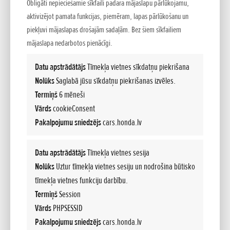
Obligāti nepieciešamie sīkfaili padara mājaslapu pārlūkojamu,
aktivizējot pamata funkcijas, piemēram, lapas pārlūkošanu un
piekļuvi mājaslapas drošajām sadaļām. Bez šiem sīkfailiem
mājaslapa nedarbotos pienācīgi.
Datu apstrādātājs
Tīmekļa vietnes sīkdatņu piekrišana
Nolūks
Saglabā jūsu sīkdatņu piekrišanas izvēles.
Termiņš
6 mēneši
Izstādē CES 2025 pirmo reizi tika prezentēti
Vārds
cookieConsent
“Honda 0 Saloon” un “Honda 0 SUV” prototipi, kā
Pakalpojumu sniedzējs
cars.honda.lv
arī ASIMO OS
Pievienots 09.04.2026
Datu apstrādātājs
Tīmekļa vietnes sesija
“Honda” 0 sērija Izstādē CES 2025 pirmo reizi tika prezentēti “Honda 0
Nolūks
Uztur tīmekļa vietnes sesiju un nodrošina būtisko
Saloon” un “Honda 0 SUV” prototipi, kā arī ASIMO OS – “Honda”...
tīmekļa vietnes funkciju darbību.
Termiņš
Session
Vārds
PHPSESSID
Pakalpojumu sniedzējs
cars.honda.lv