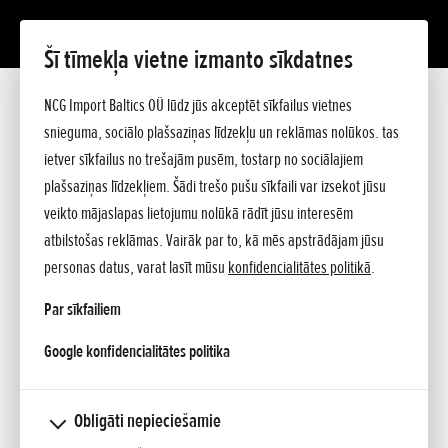
Šī tīmekļa vietne izmanto sīkdatnes
NCG Import Baltics OÜ lūdz jūs akceptēt sīkfailus vietnes
snieguma, sociālo plašsaziņas līdzekļu un reklāmas nolūkos. tas
ietver sīkfailus no trešajām pusēm, tostarp no sociālajiem
plašsaziņas līdzekļiem. Šādi trešo pušu sīkfaili var izsekot jūsu
veikto mājaslapas lietojumu nolūkā rādīt jūsu interesēm
atbilstošas reklāmas. Vairāk par to, kā mēs apstrādājam jūsu
personas datus, varat lasīt mūsu
konfidencialitātes politikā
.
Svinīgi atklāts jaunais HONDA centrs Rīga
Par sīkfailiem
Pievienots 10.04.2026
opens in a new tab
Google konfidencialitātes politika
Svinīgi atklāts jaunais HONDA centrs Rīga Šī gada 13. novembrī,
Skanstes ielā 2A, Rīgā, svinīgā pasākumā tika atklāts jaunais HONDA...
Obligāti nepieciešamie