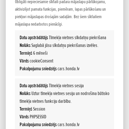
Obligāti nepieciešamie sīkfaili padara mājaslapu pārlūkojamu,
aktivizējot pamata funkcijas, piemēram, lapas pārlūkošanu un
piekļuvi mājaslapas drošajām sadaļām. Bez šiem sīkfailiem
mājaslapa nedarbotos pienācīgi.
Datu apstrādātājs
Tīmekļa vietnes sīkdatņu piekrišana
Nolūks
Saglabā jūsu sīkdatņu piekrišanas izvēles.
Termiņš
6 mēneši
Vārds
cookieConsent
Pakalpojumu sniedzējs
cars.honda.lv
Datu apstrādātājs
Tīmekļa vietnes sesija
BRAUCIET LAIMĪGI
Nolūks
Uztur tīmekļa vietnes sesiju un nodrošina būtisko
tīmekļa vietnes funkciju darbību.
Termiņš
Session
Ikviens automobilis tiek būvēts braukšanas priekam un lai
atbilstu Jums un Jūsu dzīvei. Kad Jūs braucat ar Honda,
Vārds
PHPSESSID
mēs vēlamies, lai Jūs izjustu tādu pašu prieku kā mēs, to
Pakalpojumu sniedzējs
cars.honda.lv