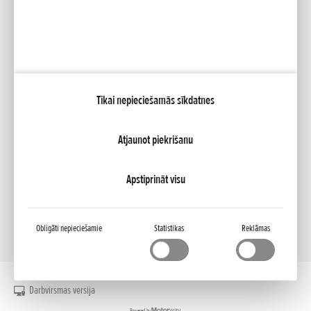
Sociālie mēdiji
Facebook
YouTube
Tikai nepieciešamās sīkdatnes
Pakalpojumi
Brošūras
Dīleris
Atjaunot piekrišanu
NCG Import Baltics OÜ
Privātuma noteikumi un sīkdatņu politika
Sīkfailu iestatījumi
Pieejamība
Apstiprināt visu
Obligāti nepieciešamie
Statistikas
Reklāmas
Darbvirsmas versija
Powered by