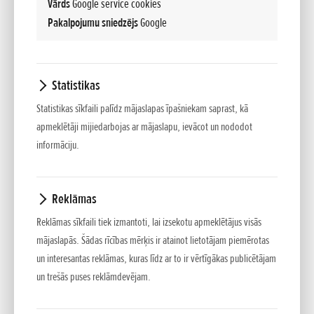
Vārds
Google service cookies
Pakalpojumu sniedzējs
Google
Statistikas
Statistikas sīkfaili palīdz mājaslapas īpašniekam saprast, kā
apmeklētāji mijiedarbojas ar mājaslapu, ievācot un nododot
informāciju.
Reklāmas
Reklāmas sīkfaili tiek izmantoti, lai izsekotu apmeklētājus visās
mājaslapās. Šādas rīcības mērķis ir atainot lietotājam piemērotas
un interesantas reklāmas, kuras līdz ar to ir vērtīgākas publicētājam
un trešās puses reklāmdevējam.
STRĀDĀJOT KOPĀ