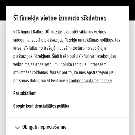
Šī tīmekļa vietne izmanto sīkdatnes
Par Honda
Pagātne
Tagadne
Nākotne
NCG Import Baltics OÜ lūdz jūs akceptēt sīkfailus vietnes
Jaunumi
snieguma, sociālo plašsaziņas līdzekļu un reklāmas nolūkos. tas
HONDA PASAULE TIEŠI ŠEIT, TIEŠI
ietver sīkfailus no trešajām pusēm, tostarp no sociālajiem
plašsaziņas līdzekļiem. Šādi trešo pušu sīkfaili var izsekot jūsu
TAGAD
veikto mājaslapas lietojumu nolūkā rādīt jūsu interesēm
atbilstošas reklāmas. Vairāk par to, kā mēs apstrādājam jūsu
personas datus, varat lasīt mūsu
konfidencialitātes politikā
.
Par sīkfailiem
opens in a new tab
Google konfidencialitātes politika
Obligāti nepieciešamie