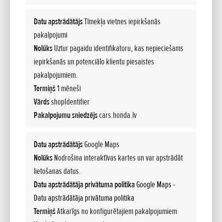
būvējot.
MŪSU FILOSOFIJA
Datu apstrādātājs
Tīmekļa vietnes iepirkšanās
pakalpojumi
Nolūks
Uztur pagaidu identifikatoru, kas nepieciešams
VEIDOJOT LOJALITĀTI
iepirkšanās un potenciālo klientu piesaistes
pakalpojumiem.
Mūsu klienti dara mums zināmu, ja mēs visu izdarām
Termiņš
1 mēneši
pareizi, – un ar to mēs ļoti lepojamies. Šobrīd Eiropa mēs
Vārds
shopIdentifier
būvējam 4 un 5 durvju Civic, pasaulē iecienītāko SUV – CR-
Pakalpojumu sniedzējs
cars.honda.lv
V, kā arī Top Gear 2017. gada Gada auto – Civic Type R.
HONDA EIROPĀ
Datu apstrādātājs
Google Maps
Nolūks
Nodrošina interaktīvas kartes un var apstrādāt
lietošanas datus.
Datu apstrādātāja privātuma politika
Google Maps -
Datu apstrādātāja privātuma politika
Termiņš
Atkarīgs no konfigurētajiem pakalpojumiem